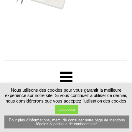
Nous utilisons des cookies pour vous garantir la meilleure
Tous droits réservés. Martine Luttringer 15 route de Sarrebourg 57370
expérience sur notre site. Si vous continuez à utiliser ce dernier,
Schalbach. France T.+33 (0)6 89 77 80 81
nous considérerons que vous acceptez l'utilisation des cookies
J'accepte
Pour plus d'informations, merci de consulter notre page de Mentions
légales & politique de confidentialité