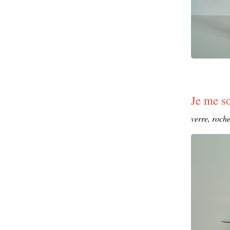
Je me s
verre, roche