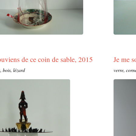
ouviens de ce coin de sable, 2015
Je me s
, bois, lézard
verre, corne