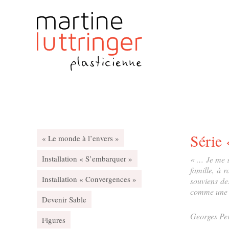
Série 
« Le monde à l’envers »
Installation « S’embarquer »
« … Je me s
famille, à 
Installation « Convergences »
souviens de
comme une v
Devenir Sable
Georges Pe
Figures