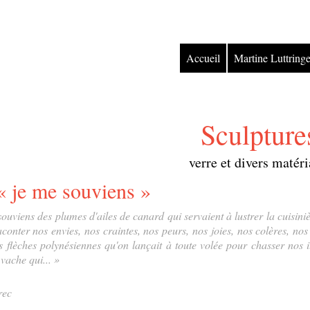
Accueil
Martine Luttringe
Sculpture
verre et divers matér
« je me souviens »
ouviens des plumes d'ailes de canard qui servaient à lustrer la cuisin
raconter nos envies, nos craintes, nos peurs, nos joies, nos colères, n
s flèches polynésiennes qu'on lançait à toute volée pour chasser nos 
ache qui... »
rec