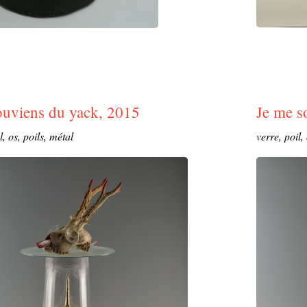
ouviens du yack, 2015
Je me s
l, os, poils, métal
verre, poil,