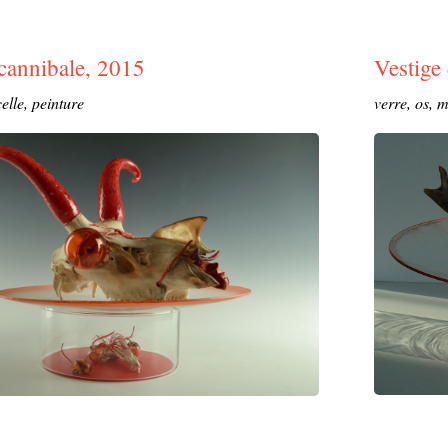
 cannibale, 2015
Vestige
celle, peinture
verre, os, m