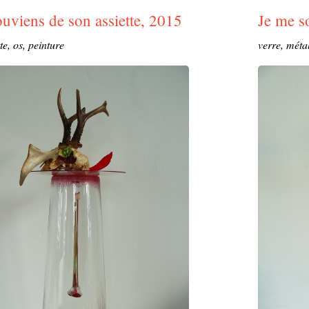
uviens de son assiette, 2015
Je me s
te, os, peinture
verre, méta