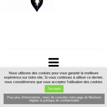
Nous utilisons des cookies pour vous garantir la meilleure
Tous droits réservés. Martine Luttringer 15 route de Sarrebourg 57370
expérience sur notre site. Si vous continuez à utiliser ce dernier,
Schalbach. France T.+33 (0)6 89 77 80 81
nous considérerons que vous acceptez l'utilisation des cookies
J'accepte
Pour plus d'informations, merci de consulter notre page de Mentions
légales & politique de confidentialité