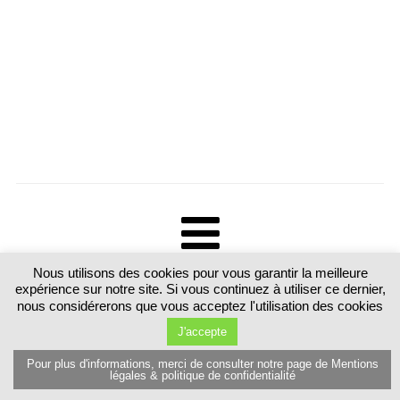
Nous utilisons des cookies pour vous garantir la meilleure
Tous droits réservés. Martine Luttringer 15 route de Sarrebourg 57370
expérience sur notre site. Si vous continuez à utiliser ce dernier,
Schalbach. France T.+33 (0)6 89 77 80 81
nous considérerons que vous acceptez l'utilisation des cookies
J'accepte
Pour plus d'informations, merci de consulter notre page de Mentions
légales & politique de confidentialité