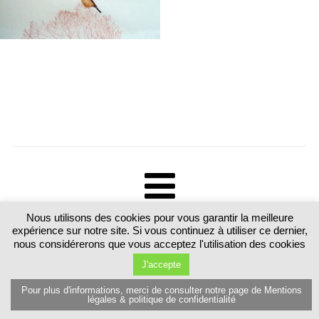
Nous utilisons des cookies pour vous garantir la meilleure
Tous droits réservés. Martine Luttringer 15 route de Sarrebourg 57370
expérience sur notre site. Si vous continuez à utiliser ce dernier,
Schalbach. France T.+33 (0)6 89 77 80 81
nous considérerons que vous acceptez l'utilisation des cookies
J'accepte
Pour plus d'informations, merci de consulter notre page de Mentions
légales & politique de confidentialité