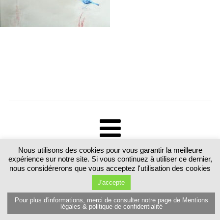
Nous utilisons des cookies pour vous garantir la meilleure
Tous droits réservés. Martine Luttringer 15 route de Sarrebourg 57370
expérience sur notre site. Si vous continuez à utiliser ce dernier,
Schalbach. France T.+33 (0)6 89 77 80 81
nous considérerons que vous acceptez l'utilisation des cookies
J'accepte
Pour plus d'informations, merci de consulter notre page de Mentions
légales & politique de confidentialité