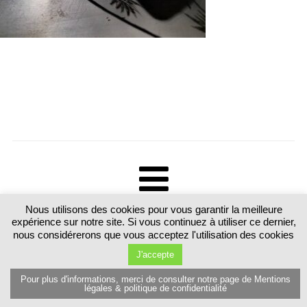
Nous utilisons des cookies pour vous garantir la meilleure
Tous droits réservés. Martine Luttringer 15 route de Sarrebourg 57370
expérience sur notre site. Si vous continuez à utiliser ce dernier,
Schalbach. France T.+33 (0)6 89 77 80 81
nous considérerons que vous acceptez l'utilisation des cookies
J'accepte
Pour plus d'informations, merci de consulter notre page de Mentions
légales & politique de confidentialité