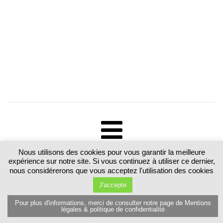
Nous utilisons des cookies pour vous garantir la meilleure
Tous droits réservés. Martine Luttringer 15 route de Sarrebourg 57370
expérience sur notre site. Si vous continuez à utiliser ce dernier,
Schalbach. France T.+33 (0)6 89 77 80 81
nous considérerons que vous acceptez l'utilisation des cookies
J'accepte
Pour plus d'informations, merci de consulter notre page de Mentions
légales & politique de confidentialité