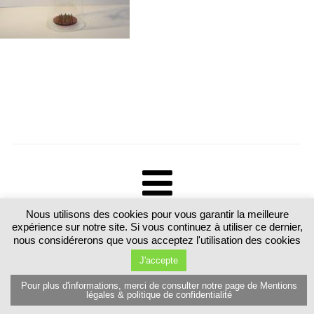
Nous utilisons des cookies pour vous garantir la meilleure
Tous droits réservés. Martine Luttringer 15 route de Sarrebourg 57370
expérience sur notre site. Si vous continuez à utiliser ce dernier,
Schalbach. France T.+33 (0)6 89 77 80 81
nous considérerons que vous acceptez l'utilisation des cookies
J'accepte
Pour plus d'informations, merci de consulter notre page de Mentions
légales & politique de confidentialité