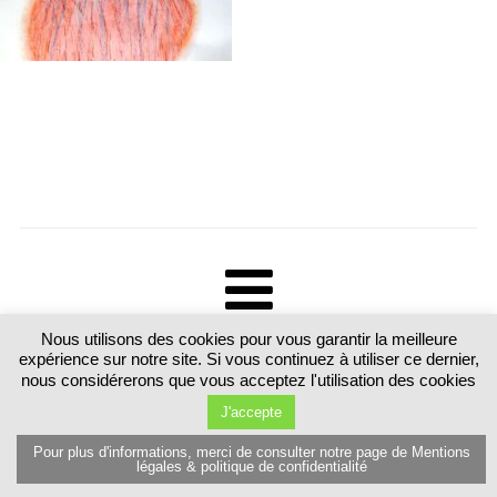
Nous utilisons des cookies pour vous garantir la meilleure
Tous droits réservés. Martine Luttringer 15 route de Sarrebourg 57370
expérience sur notre site. Si vous continuez à utiliser ce dernier,
Schalbach. France T.+33 (0)6 89 77 80 81
nous considérerons que vous acceptez l'utilisation des cookies
J'accepte
Pour plus d'informations, merci de consulter notre page de Mentions
légales & politique de confidentialité