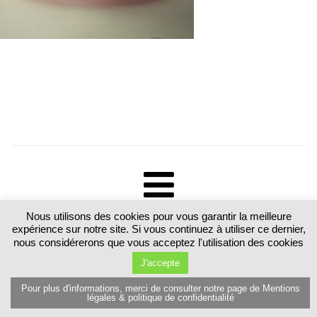
Nous utilisons des cookies pour vous garantir la meilleure
Tous droits réservés. Martine Luttringer 15 route de Sarrebourg 57370
expérience sur notre site. Si vous continuez à utiliser ce dernier,
Schalbach. France T.+33 (0)6 89 77 80 81
nous considérerons que vous acceptez l'utilisation des cookies
J'accepte
Pour plus d'informations, merci de consulter notre page de Mentions
légales & politique de confidentialité